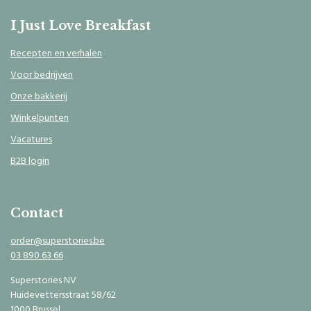
I Just Love Breakfast
Recepten en verhalen
Voor bedrijven
Onze bakkerij
Winkelpunten
Vacatures
B2B login
Contact
order@superstories.be
03 890 63 66
Superstories NV
Huidevettersstraat 58/62
1000 Brussel