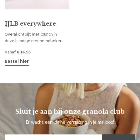
IJLB everywhere
Overal ontbijt met crunch in
deze handige meeneembeker.
Vanaf
€ 14.95
Bestel hier
Sluit je aan bij onze granola club
Er wacht een kleine verrassing in je mailbox!