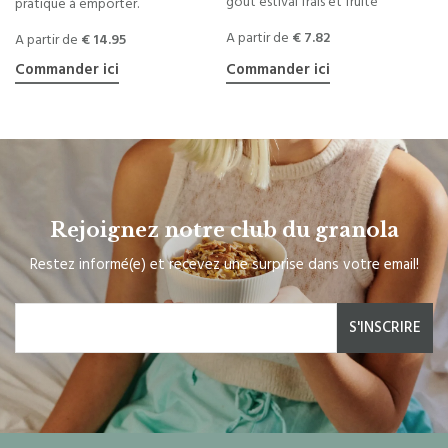
goût estival frais et fruité
pratique à emporter.
A partir de
€ 7.82
A partir de
€ 14.95
Commander ici
Commander ici
Rejoignez notre club du granola
Restez informé(e) et recevez une surprise dans votre email!
S'INSCRIRE