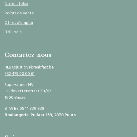
Notre atelier
Points de vente
Offres d'emploi
B2B login
Contactez-nous
IJLB@Ijustlovebreakfast.be
+32 475 90 00 61
Superstories NV
Huidevettersstraat 58/62
1000 Brussel
BTW BE 0841 839 838
Boulangerie: Pullaar 159, 2870 Puurs