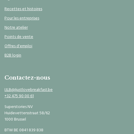
Recettes et histoires
Pour les entreprises
Notre atelier
Points de vente
Offres d'emploi
B2B login
Contactez-nous
IJLB@Ijustlovebreakfast.be
+32 475 90 00 61
Superstories NV
Huidevettersstraat 58/62
1000 Brussel
BTW BE 0841 839 838