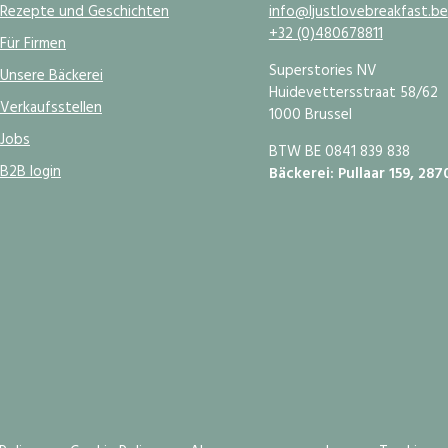
Rezepte und Geschichten
info@Ijustlovebreakfast.be
+32 (0)480678811
Für Firmen
Superstories NV
Unsere Bäckerei
Huidevettersstraat 58/62
Verkaufsstellen
1000 Brussel
Jobs
BTW BE 0841 839 838
B2B login
Bäckerei: Pullaar 159, 287