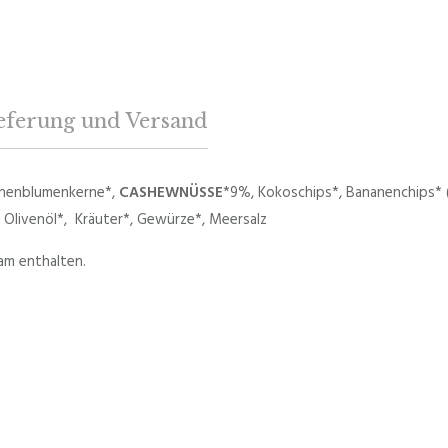
eferung und Versand
onnenblumenkerne*,
CASHEWNÜSSE
*9%, Kokoschips*, Bananenchips* 
Olivenöl*, Kräuter*, Gewürze*, Meersalz
am enthalten.