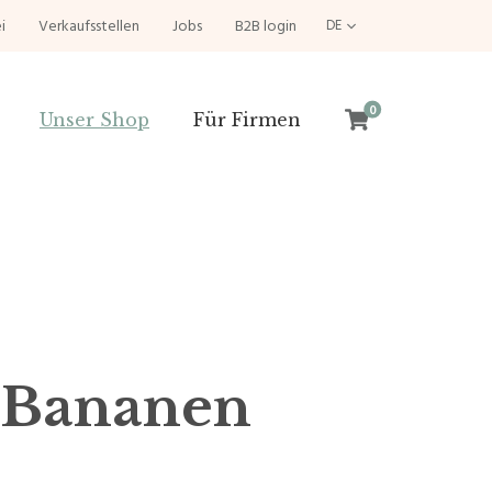
i
Verkaufsstellen
Jobs
B2B login
DE
0
Unser Shop
Für Firmen
 Bananen