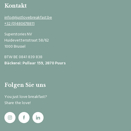
Kontakt
info@Ijustlovebreakfast.be
+32 (0)480678811
Superstories NV
Huidevettersstraat 58/62
1000 Brussel
BTW BE 0841 839 838
Bäckerei: Pullaar 159, 2870 Puurs
Folgen Sie uns
You just love breakfast?
Share the love!