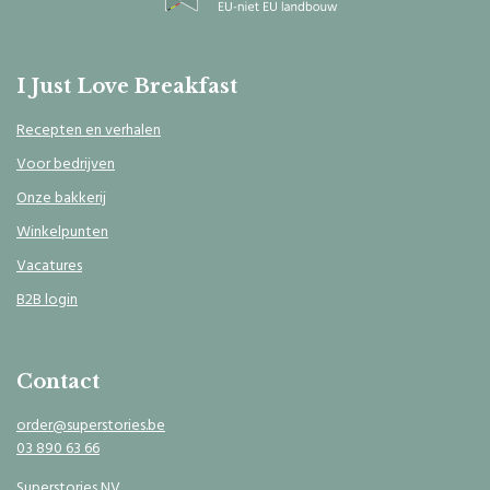
I Just Love Breakfast
Recepten en verhalen
Voor bedrijven
Onze bakkerij
Winkelpunten
Vacatures
B2B login
Contact
order@superstories.be
03 890 63 66
Superstories NV