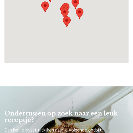
Ondertussen op zoek naar een leuk
receptje?
Dan kan je alvast uitkijken naar je volgende ontbijt!