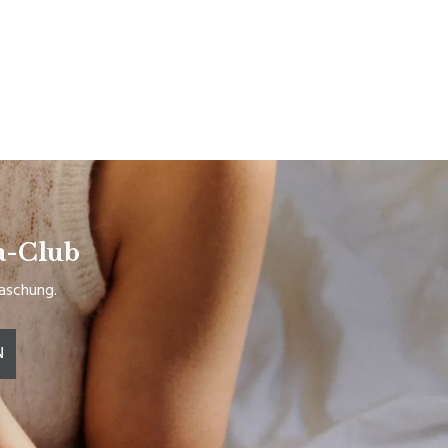
a-Club
raschung.
N