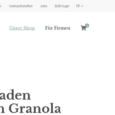
i
Verkaufsstellen
Jobs
B2B login
DE
0
Unser Shop
Für Firmen
laden
n Granola