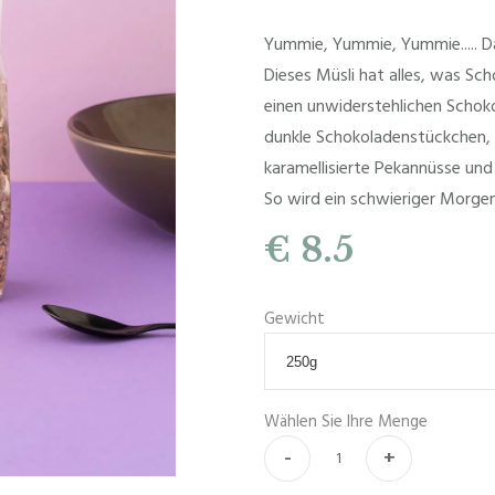
Yummie, Yummie, Yummie..... Da
Dieses Müsli hat alles, was Sc
einen unwiderstehlichen Scho
dunkle Schokoladenstückchen,
karamellisierte Pekannüsse un
So wird ein schwieriger Morg
€ 8.5
Gewicht
Wählen Sie Ihre Menge
-
+