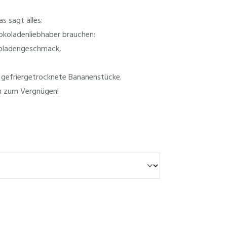
s sagt alles:
hokoladenliebhaber brauchen:
koladengeschmack,
d gefriergetrocknete Bananenstücke.
en zum Vergnügen!