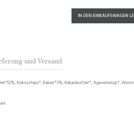
IN DEN EINKAUFSWAGEN L
eferung und Versand
e*12%, Kokoschips*, Kakao*3%, Kakaobutter*, Agavensirup*, Ahorns
ten.