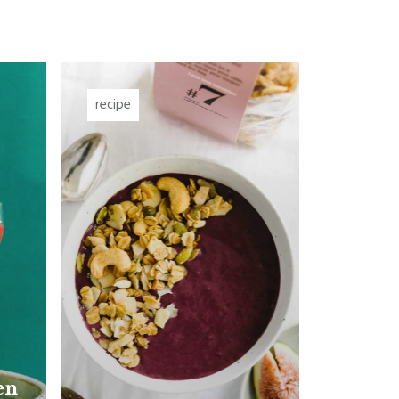
recipe
en