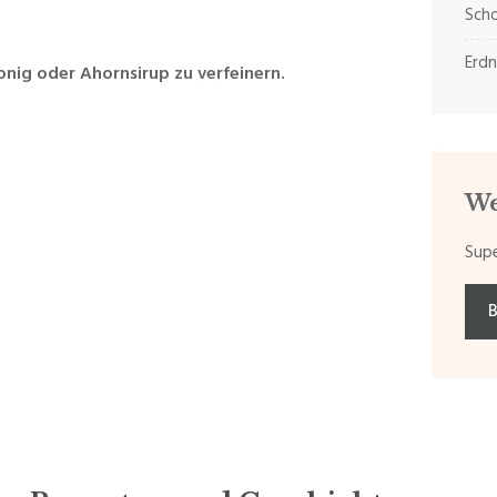
Scho
Erd
Honig oder Ahornsirup zu verfeinern.
We
Supe