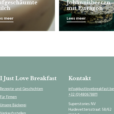
ufgeschäumte
Johannisbeeren
ilch
mit Estragon
es meer
Lees meer
I Just Love Breakfast
Kontakt
Rezepte und Geschichten
info@Ijustlovebreakfast.be
+32 (0)480678811
Für Firmen
Superstories NV
Unsere Bäckerei
Huidevettersstraat 58/62
Verkaufsstellen