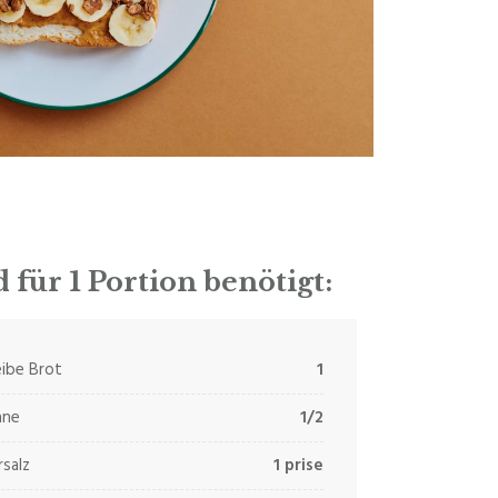
 für 1 Portion benötigt:
ibe Brot
1
ane
1/2
salz
1 prise