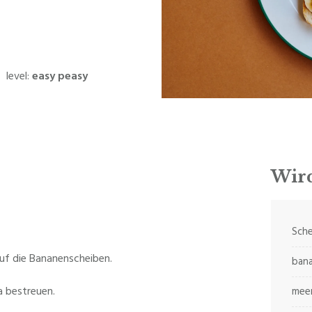
level:
easy peasy
Wird
Sche
auf die Bananenscheiben.
ban
a bestreuen.
meer