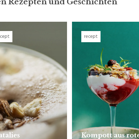
ren Rezepten und Geschichten
ecept
recept
talies
Kompott aus rot