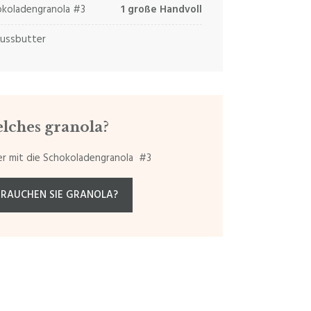
koladengranola #3
1 große Handvoll
nussbutter
lches granola?
r mit die Schokoladengranola #3
BRAUCHEN SIE GRANOLA?