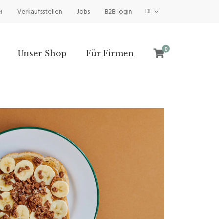
i
Verkaufsstellen
Jobs
B2B login
DE
0
Unser Shop
Für Firmen