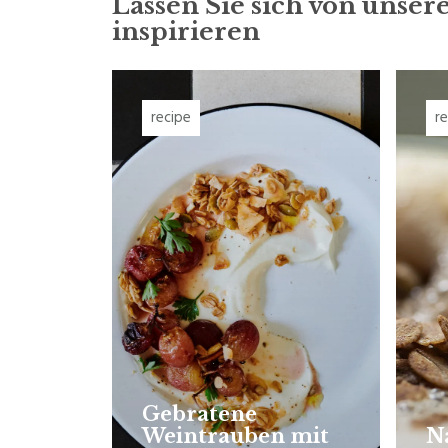
Lassen Sie sich von unse
inspirieren
recipe
r
Gebratene
Weintrauben mit
Na