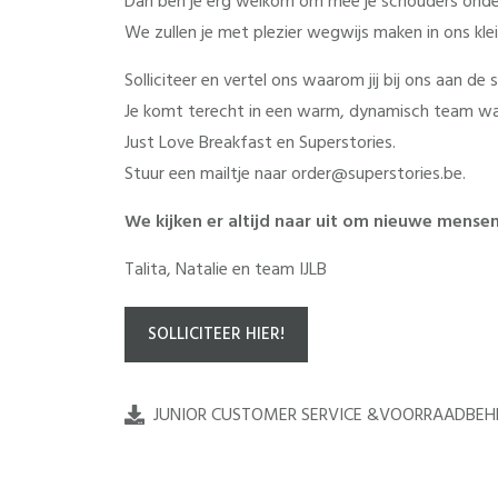
Dan ben je erg welkom om mee je schouders onder 
We zullen je met plezier wegwijs maken in ons kle
Solliciteer en vertel ons waarom jij bij ons aan de s
Je komt terecht in een warm, dynamisch team w
Just Love Breakfast en Superstories.
Stuur een mailtje naar order@superstories.be.
We kijken er altijd naar uit om nieuwe mensen
Talita, Natalie en team IJLB
SOLLICITEER HIER!
JUNIOR CUSTOMER SERVICE &VOORRAADBEH