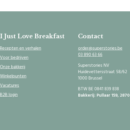
I Just Love Breakfast
Contact
Recepten en verhalen
order@superstories.be
03 890 63 66
Voor bedrijven
Superstories NV
Onze bakkerij
Huidevettersstraat 58/62
Winkelpunten
1000 Brussel
Vacatures
BTW BE 0841 839 838
B2B login
Bakkerij: Pullaar 159, 287