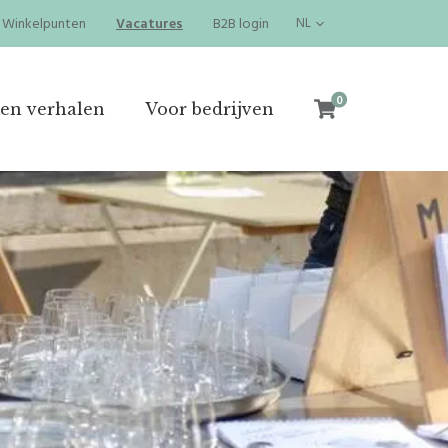
Winkelpunten
Vacatures
B2B login
NL
0
en verhalen
Voor bedrijven