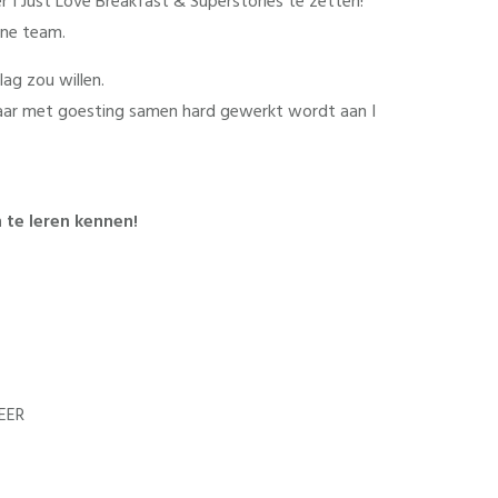
I Just Love Breakfast & Superstories te zetten!
ine team.
lag zou willen.
aar met goesting samen hard gewerkt wordt aan I
 te leren kennen!
EER