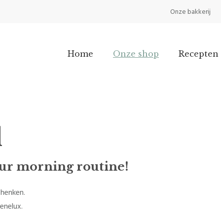
Onze bakkerij
Home
Onze shop
Recepten 
d
your morning routine!
chenken.
enelux.