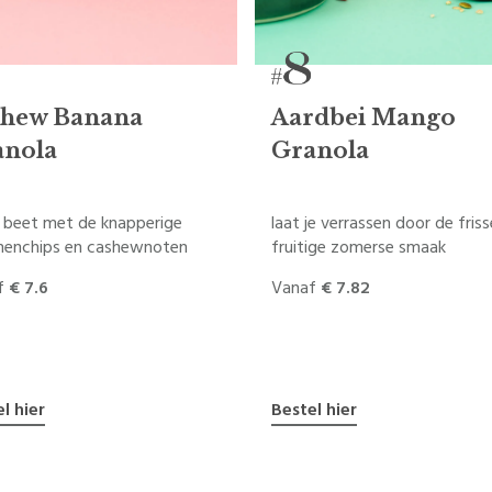
shew Banana
Aardbei Mango
anola
Granola
 beet met de knapperige
laat je verrassen door de fris
nenchips en cashewnoten
fruitige zomerse smaak
f
€ 7.6
Vanaf
€ 7.82
l hier
Bestel hier