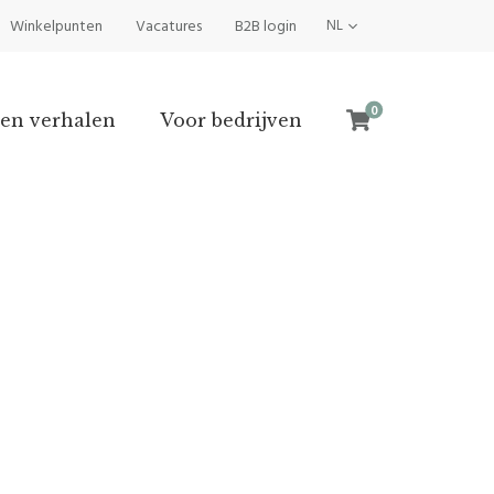
Winkelpunten
Vacatures
B2B login
NL
0
en verhalen
Voor bedrijven