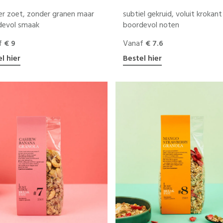
r zoet, zonder granen maar
subtiel gekruid, voluit krokant
devol smaak
boordevol noten
f
€ 9
Vanaf
€ 7.6
l hier
Bestel hier