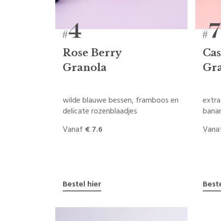
Rose Berry
Ca
Granola
Gr
wilde blauwe bessen, framboos en
extra
delicate rozenblaadjes
bana
Vanaf
€ 7.6
Vana
Bestel hier
Beste