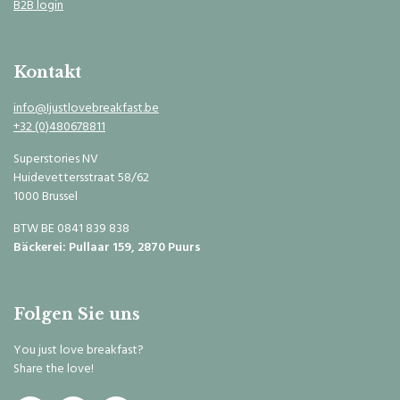
B2B login
Kontakt
info@Ijustlovebreakfast.be
+32 (0)480678811
Superstories NV
Huidevettersstraat 58/62
1000 Brussel
BTW BE 0841 839 838
Bäckerei: Pullaar 159, 2870 Puurs
Folgen Sie uns
You just love breakfast?
Share the love!