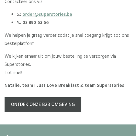
Contacteer ons via:
📧
order@superstories.be
📞
03 890 63 66
We helpen je graag verder zodat je snel toegang krijgt tot ons
bestelplatform.
We kijken ernaar uit om jouw bestelling te verzorgen via
Superstories.
Tot snel!
Natalie, team I Just Love Breakfast & team Superstories
ONTDEK ONZE B2B OMGEVING