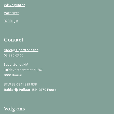
Winkelpunten
Vacatures
B2B login
Contact
order@superstories.be
03 890 63 66
Superstories NV
Huidevettersstraat 58/62
1000 Brussel
BTW BE 0841 839 838
Bakkerij: Pullaar 159, 2870 Puurs
Volg ons