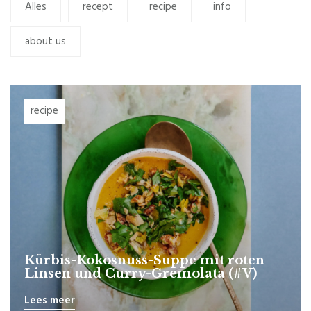
Alles
recept
recipe
info
about us
recipe
Kürbis-Kokosnuss-Suppe mit roten
Linsen und Curry-Gremolata (#V)
Lees meer