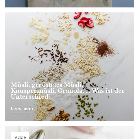
Müsli, geröstetes Müsli,
Knuspermüsli, Granola, ... Was ist der
Unterschied?
Lees meer
recipe