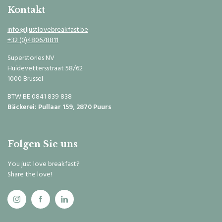
Kontakt
info@Ijustlovebreakfast.be
+32 (0)480678811
Superstories NV
Huidevettersstraat 58/62
1000 Brussel
BTW BE 0841 839 838
Bäckerei: Pullaar 159, 2870 Puurs
Folgen Sie uns
You just love breakfast?
Share the love!