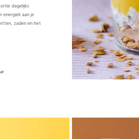
rtie dagelijks
m energiek aan je
pitten, zaden en het
ur