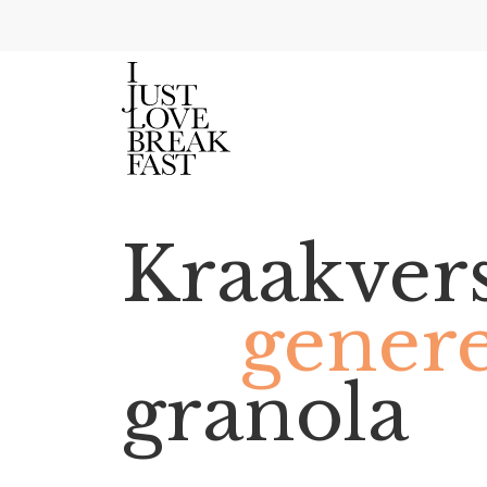
Kraakver
gener
granola