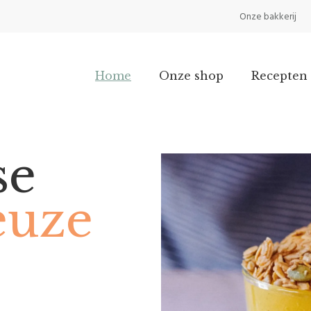
Onze bakkerij
Home
Onze shop
Recepten 
se
euze