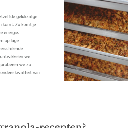
?
etzelfde gelukzalige
en komt. Zo komt je
e energie.
om op lage
erschillende
 ontwikkelen we
r proberen we zo
zondere kwaliteit van
 granola-recepten?