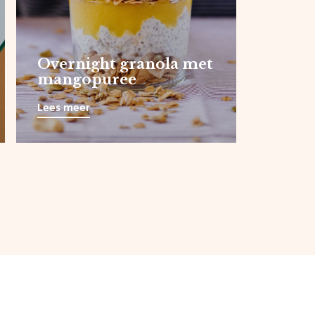
Overnight granola met
mangopuree
Lees meer