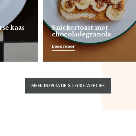
rse kaas
Snickertoast met
chocoladegranola
Lees meer
MEER INSPIRATIE & LEUKE WEETJES